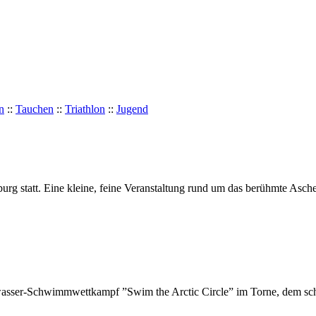
n
::
Tauchen
::
Triathlon
::
Jugend
urg statt. Eine kleine, feine Veranstaltung rund um das berühmte Asch
eiwasser-Schwimmwettkampf ”Swim the Arctic Circle” im Torne, dem schw