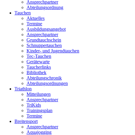
Ansprechpartner
Abteilungsordnung
Tauchen
Aktuelles
Termine
Ausbildungsangebot
Ansprechpartner
Grundtauchschein
Schnuppertauchen
Kinder- und Jugendtauchen
Tec-Tauchen
Gerätewarte
Taucherlinks
Bibliothek
Abteilungschronik
Abteilungsordnungen
Triathlon
Mitteilungen
Ansprechpartner
TriKids
Trainingsplan
Termine
Breitensport
Ansprechpartner
Aquajogging