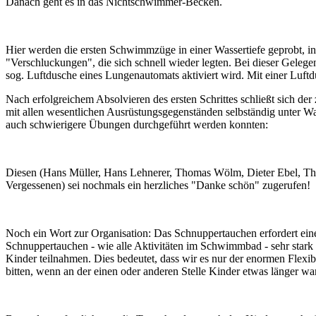
Danach geht es in das Nichtschwimmer-Becken.
Hier werden die ersten Schwimmzüge in einer Wassertiefe geprobt, in d
"Verschluckungen", die sich schnell wieder legten. Bei dieser Gelege
sog. Luftdusche eines Lungenautomats aktiviert wird. Mit einer Luf
Nach erfolgreichem Absolvieren des ersten Schrittes schließt sich de
mit allen wesentlichen Ausrüstungsgegenständen selbständig unter Was
auch schwierigere Übungen durchgeführt werden konnten:
Diesen (Hans Müller, Hans Lehnerer, Thomas Wölm, Dieter Ebel, Thom
Vergessenen) sei nochmals ein herzliches "Danke schön" zugerufen!
Noch ein Wort zur Organisation: Das Schnuppertauchen erfordert eine
Schnuppertauchen - wie alle Aktivitäten im Schwimmbad - sehr stark
Kinder teilnahmen. Dies bedeutet, dass wir es nur der enormen Flexibi
bitten, wenn an der einen oder anderen Stelle Kinder etwas länger war