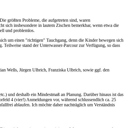
 Die größten Probleme, die aufgetreten sind, waren
acht sich insbesondere in lautem Zischen bemerkbar, wenn etwa die
ell und problemlos.
es sich um einen "richtigen" Tauchgang, denn die Kinder bewegen sich
ng. Teilweise stand der Unterwasser-Parcour zur Verfügung, so dass
an Wells, Jürgen Ulbrich, Franziska Ulbrich, sowie ggf. den
tc.) und deshalb ein Mindestmaß an Planung. Darüber hinaus ist das
rfeld 4 (vier!) Anmeldungen vor, während schlussendlich ca. 25
nfallfrei ablaufen. Ich möchte daher nachträglich um Verständnis