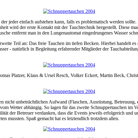
er jeder einfach aufstehen kann, falls es problematisch werden sollte.
nheit wird der erste Kontakt mit der Tauchtechnik hergestellt. Diese m
tdusche entfernt man in den Lungenautomat eingedrungenes Wasser schn
r zweite Teil an: Das freie Tauchen im tiefen Becken. Hierbei handelt 
ser - natürlich in Begleitung erfahrender Mitglieder der Tauchabteilu
as Platzer, Klaus & Ursel Resch, Volker Eckert, Martin Beck, Christi
n nicht unbeträchtlichen Aufwand (Flaschen, Ausrüstung, Betreuung, e
 vom Wetter abhängig. So lagen für das zweite Schnuppertauchen im Vo
lität der Betreuer verdanken, dass die Events jeweils erfolgreich und u
ten mussten. Spaß gemacht hat es letztendlich trotzdem allen.