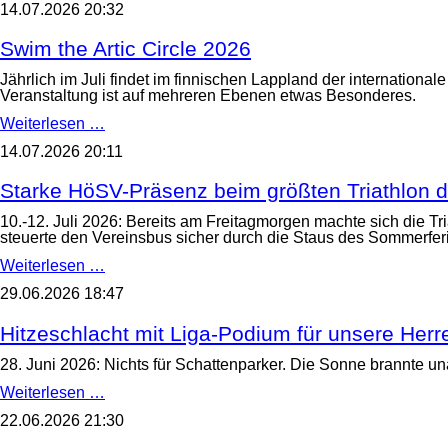
14.07.2026 20:32
für
Aschenbrödel
Swim the Artic Circle 2026
Jährlich im Juli findet im finnischen Lappland der internation
Veranstaltung ist auf mehreren Ebenen etwas Besonderes.
Swim
Weiterlesen …
the
14.07.2026 20:11
Artic
Circle
2026
Starke HöSV-Präsenz beim größten Triathlon 
10.-12. Juli 2026: Bereits am Freitagmorgen machte sich die
steuerte den Vereinsbus sicher durch die Staus des Sommerfer
Starke
Weiterlesen …
HöSV-
29.06.2026 18:47
Präsenz
beim
größten
Hitzeschlacht mit Liga-Podium für unsere He
Triathlon
der
28. Juni 2026: Nichts für Schattenparker. Die Sonne brannte un
Welt
Hitzeschlacht
Weiterlesen …
in
mit
Hamburg
22.06.2026 21:30
Liga-
Podium