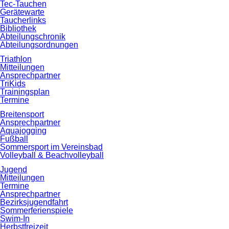
Tec-Tauchen
Gerätewarte
Taucherlinks
Bibliothek
Abteilungschronik
Abteilungsordnungen
Triathlon
Mitteilungen
Ansprechpartner
TriKids
Trainingsplan
Termine
Breitensport
Ansprechpartner
Aquajogging
Fußball
Sommersport im Vereinsbad
Volleyball & Beachvolleyball
Jugend
Mitteilungen
Termine
Ansprechpartner
Bezirksjugendfahrt
Sommerferienspiele
Swim-In
Herbstfreizeit