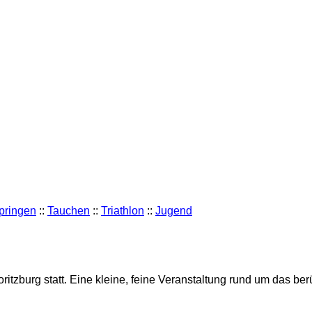
pringen
::
Tauchen
::
Triathlon
::
Jugend
oritzburg statt. Eine kleine, feine Veranstaltung rund um das b