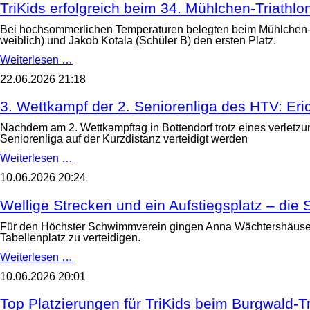
für
TriKids erfolgreich beim 34. Mühlchen-Triathlo
unsere
Herren-
Bei hochsommerlichen Temperaturen belegten beim Mühlchen-Tria
Mannschaft
weiblich) und Jakob Kotala (Schüler B) den ersten Platz.
beim
TriKids
Weiterlesen …
Heinerman!
erfolgreich
22.06.2026 21:18
beim
34.
Mühlchen-
3. Wettkampf der 2. Seniorenliga des HTV: Eric
Triathlon
am
Nachdem am 2. Wettkampftag in Bottendorf trotz eines verletzun
21.
Seniorenliga auf der Kurzdistanz verteidigt werden
Juni
3.
Weiterlesen …
in
Wettkampf
Arheilgen
10.06.2026 20:24
der
2.
Seniorenliga
Wellige Strecken und ein Aufstiegsplatz – die
des
HTV:
Für den Höchster Schwimmverein gingen Anna Wächtershäuser, A
Erich-
Tabellenplatz zu verteidigen.
Fill-
Wellige
Weiterlesen …
Triathlon
Strecken
in
10.06.2026 20:01
und
Taunusstein
ein
am
Aufstiegsplatz
Top Platzierungen für TriKids beim Burgwald-Tr
13.