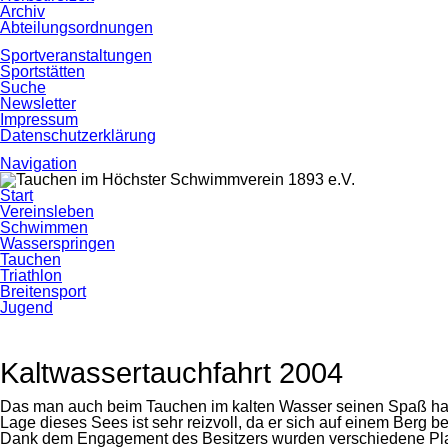
Archiv
Abteilungsordnungen
Sportveranstaltungen
Sportstätten
Suche
Newsletter
Impressum
Datenschutzerklärung
Navigation
Navigation
Start
überspringen
Vereinsleben
Schwimmen
Wasserspringen
Tauchen
Triathlon
Breitensport
Jugend
Kaltwassertauchfahrt 2004
Das man auch beim Tauchen im kalten Wasser seinen Spaß hab
Lage dieses Sees ist sehr reizvoll, da er sich auf einem Berg b
Dank dem Engagement des Besitzers wurden verschiedene Platt