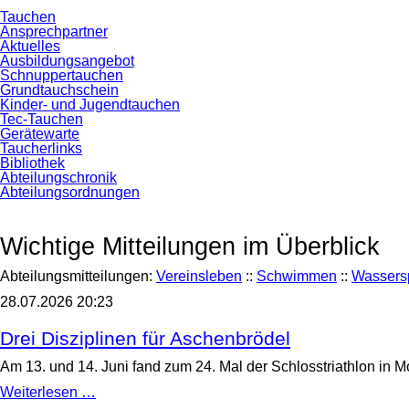
Navigation
Tauchen
überspringen
Ansprechpartner
Aktuelles
Ausbildungsangebot
Schnuppertauchen
Grundtauchschein
Kinder- und Jugendtauchen
Tec-Tauchen
Gerätewarte
Taucherlinks
Bibliothek
Abteilungschronik
Abteilungsordnungen
Wichtige Mitteilungen im Überblick
Abteilungsmitteilungen:
Vereinsleben
::
Schwimmen
::
Wassers
28.07.2026 20:23
Drei Disziplinen für Aschenbrödel
Am 13. und 14. Juni fand zum 24. Mal der Schlosstriathlon in M
Drei
Weiterlesen …
Disziplinen