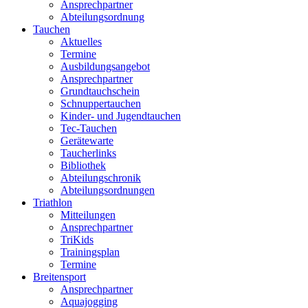
Ansprechpartner
Abteilungsordnung
Tauchen
Aktuelles
Termine
Ausbildungsangebot
Ansprechpartner
Grundtauchschein
Schnuppertauchen
Kinder- und Jugendtauchen
Tec-Tauchen
Gerätewarte
Taucherlinks
Bibliothek
Abteilungschronik
Abteilungsordnungen
Triathlon
Mitteilungen
Ansprechpartner
TriKids
Trainingsplan
Termine
Breitensport
Ansprechpartner
Aquajogging