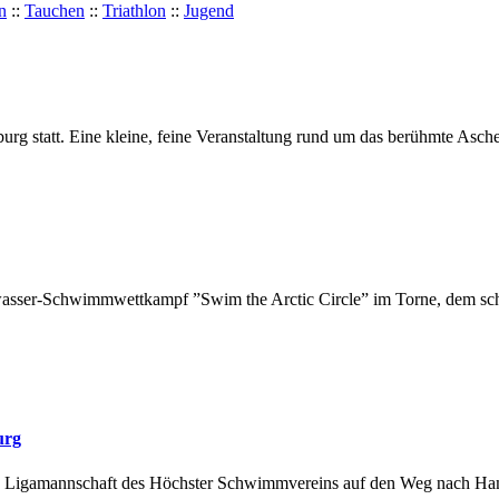
n
::
Tauchen
::
Triathlon
::
Jugend
urg statt. Eine kleine, feine Veranstaltung rund um das berühmte Asch
eiwasser-Schwimmwettkampf ”Swim the Arctic Circle” im Torne, dem schw
urg
hlon Ligamannschaft des Höchster Schwimmvereins auf den Weg nach Ha