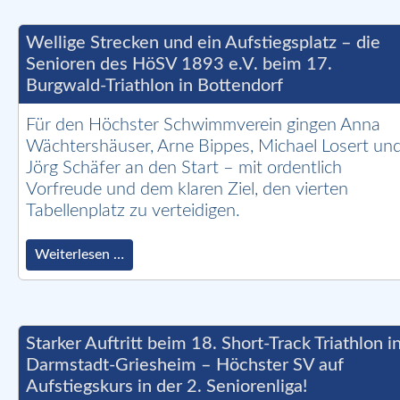
34.
Mühlchen-
Triathlon
Wellige Strecken und ein Aufstiegsplatz – die
am
Senioren des HöSV 1893 e.V. beim 17.
21.
Burgwald-Triathlon in Bottendorf
Juni
in
Arheilgen
Für den Höchster Schwimmverein gingen Anna
Wächtershäuser, Arne Bippes, Michael Losert un
Jörg Schäfer an den Start – mit ordentlich
Vorfreude und dem klaren Ziel, den vierten
Tabellenplatz zu verteidigen.
Wellige
Weiterlesen …
Strecken
und
ein
Aufstiegsplatz
–
Starker Auftritt beim 18. Short-Track Triathlon i
die
Darmstadt-Griesheim – Höchster SV auf
Senioren
Aufstiegskurs in der 2. Seniorenliga!
des