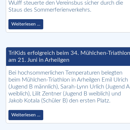
Wulff steuerte den Vereinsbus sicher durch die
Staus des Sommerferienverkehrs.
Starke
Weiterlesen …
HöSV-
Präsenz
beim
größten
Triathlon
TriKids erfolgreich beim 34. Mühlchen-Triathlo
der
am 21. Juni in Arheilgen
Welt
in
Bei hochsommerlichen Temperaturen belegten
Hamburg
beim Mühlchen-Triathlon in Arheilgen Emil Ulrich
(Jugend B männlich), Sarah-Lynn Urlich (Jugend A
weiblich), Lilit Zentner (Jugend B weiblich) und
Jakob Kotala (Schüler B) den ersten Platz.
TriKids
Weiterlesen …
erfolgreich
beim