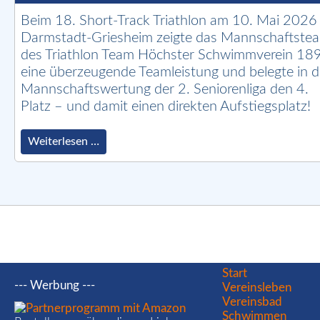
HöSV
1893
Beim 18. Short-Track Triathlon am 10. Mai 2026 
e.V.
Darmstadt-Griesheim zeigte das Mannschaftste
beim
des Triathlon Team Höchster Schwimmverein 18
17.
eine überzeugende Teamleistung und belegte in d
Burgwald-
Triathlon
Mannschaftswertung der 2. Seniorenliga den 4.
in
Platz – und damit einen direkten Aufstiegsplatz!
Bottendorf
Starker
Weiterlesen …
Auftritt
beim
18.
Short-
Track
Triathlon
in
Darmstadt-
Griesheim
Navigation
Start
–
--- Werbung ---
überspringen
Vereinsleben
Höchster
Vereinsbad
SV
Schwimmen
auf