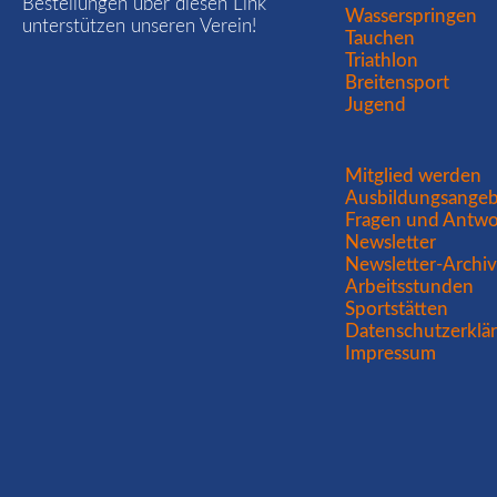
Bestellungen über diesen Link
Wasserspringen
Aufstiegskurs
unterstützen unseren Verein!
in
Tauchen
der
Triathlon
2.
Breitensport
Seniorenliga!
Jugend
Navigation
Mitglied werden
überspringen
Ausbildungsange
Fragen und Antwo
Newsletter
Newsletter-Archi
Arbeitsstunden
Sportstätten
Datenschutzerklä
Impressum