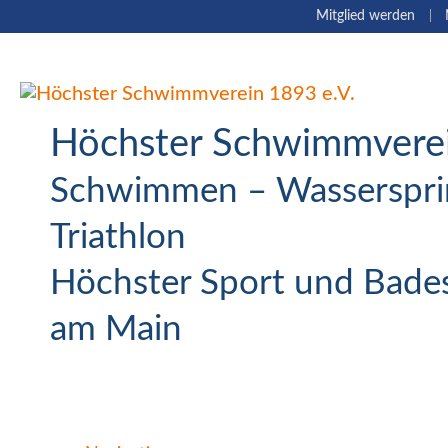
Navigation
Mitglied werden
überspringen
Höchster Schwimmverei
Schwimmen – Wasserspri
Triathlon
Höchster Sport und Bades
am Main