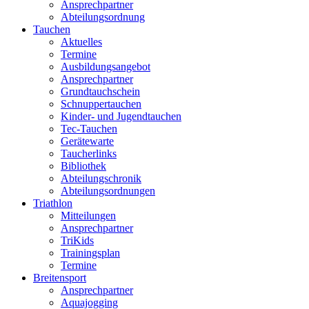
Ansprechpartner
Abteilungsordnung
Tauchen
Aktuelles
Termine
Ausbildungsangebot
Ansprechpartner
Grundtauchschein
Schnuppertauchen
Kinder- und Jugendtauchen
Tec-Tauchen
Gerätewarte
Taucherlinks
Bibliothek
Abteilungschronik
Abteilungsordnungen
Triathlon
Mitteilungen
Ansprechpartner
TriKids
Trainingsplan
Termine
Breitensport
Ansprechpartner
Aquajogging