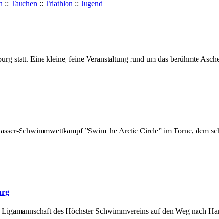
n
::
Tauchen
::
Triathlon
::
Jugend
urg statt. Eine kleine, feine Veranstaltung rund um das berühmte Asch
eiwasser-Schwimmwettkampf ”Swim the Arctic Circle” im Torne, dem schw
urg
hlon Ligamannschaft des Höchster Schwimmvereins auf den Weg nach Ha