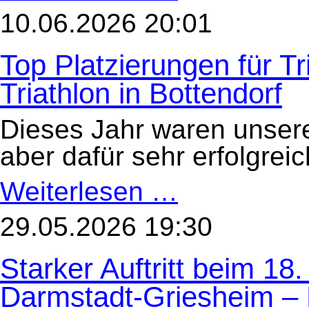
und
ein
10.06.2026 20:01
Aufstiegsplatz
–
die
Top Platzierungen für T
Senioren
des
HöSV
Triathlon in Bottendorf
1893
e.V.
beim
Dieses Jahr waren unsere 
17.
Burgwald-
Triathlon
aber dafür sehr erfolgrei
in
Bottendorf
Weiterlesen …
Top
Platzierungen
für
TriKids
29.05.2026 19:30
beim
Burgwald-
Triathlon
Starker Auftritt beim 18.
in
Bottendorf
Darmstadt-Griesheim – 