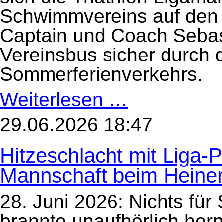
Schwimmvereins auf de
Captain und Coach Sebast
Vereinsbus sicher durch 
Sommerferienverkehrs.
Weiterlesen …
Starke
HöSV-
Präsenz
beim
29.06.2026 18:47
größten
Triathlon
der
Hitzeschlacht mit Liga-
Welt
in
Hamburg
Mannschaft beim Heine
28. Juni 2026: Nichts für
brannte unaufhörlich hern