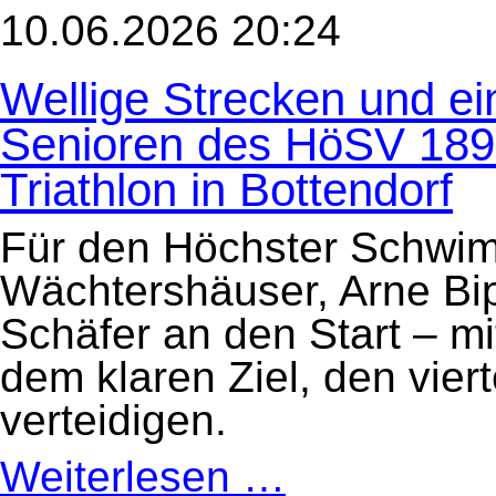
2.
10.06.2026 20:24
Seniorenliga
des
HTV:
Wellige Strecken und ein
Erich-
Fill-
Triathlon
Senioren des HöSV 1893
in
Taunusstein
am
Triathlon in Bottendorf
13.
Juni
2026
Für den Höchster Schwi
Wächtershäuser, Arne Bip
Schäfer an den Start – mi
dem klaren Ziel, den vier
verteidigen.
Weiterlesen …
Wellige
Strecken