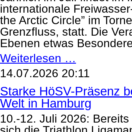
internationale Freiwass
the Arctic Circle” im Tor
Grenzfluss, statt. Die Ve
Ebenen etwas Besondere
Weiterlesen …
Swim
the
Artic
Circle
14.07.2026 20:11
2026
Starke HöSV-Präsenz be
Welt in Hamburg
10.-12. Juli 2026: Berei
sich die Triathlon Ligam