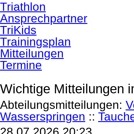
Navigation
Triathlon
überspringen
Ansprechpartner
TriKids
Trainingsplan
Mitteilungen
Termine
Wichtige Mitteilungen 
Abteilungsmitteilungen:
V
Wasserspringen
::
Tauch
28.07.2026 20:23