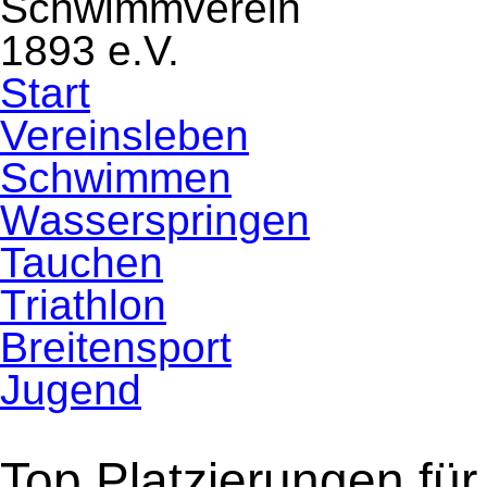
Navigation
Start
überspringen
Vereinsleben
Schwimmen
Wasserspringen
Tauchen
Triathlon
Breitensport
Jugend
Top Platzierungen fü