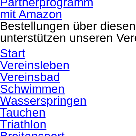
Griesheim
–
Höchster
SV
auf
Bestellungen über diesen
Aufstiegskurs
in
unterstützen unseren Ver
der
2.
Seniorenliga!
Navigation
Start
überspringen
Vereinsleben
Vereinsbad
Schwimmen
Wasserspringen
Tauchen
Triathlon