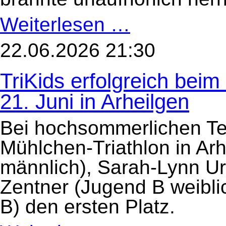
Weiterlesen …
Hitzeschlacht
mit
Liga-
Podium
22.06.2026 21:30
für
unsere
Herren-
TriKids erfolgreich bei
Mannschaft
beim
Heinerman!
21. Juni in Arheilgen
Bei hochsommerlichen Te
Mühlchen-Triathlon in Arh
männlich), Sarah-Lynn Urli
Zentner (Jugend B weibli
B) den ersten Platz.
TriKids