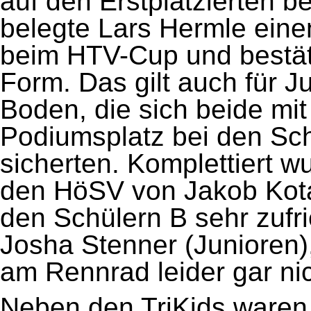
auf den Erstplatzierten 
belegte Lars Hermle eine
beim HTV-Cup und bestäti
Form. Das gilt auch für J
Boden, die sich beide mit
Podiumsplatz bei den Sch
sicherten. Komplettiert w
den HöSV von Jakob Kotal
den Schülern B sehr zufr
Josha Stenner (Junioren)
am Rennrad leider gar nic
Neben den TriKids waren