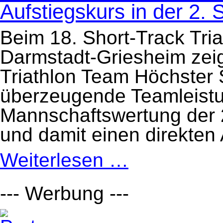
Aufstiegskurs in der 2. 
Beim 18. Short-Track Tri
Darmstadt-Griesheim zei
Triathlon Team Höchster
überzeugende Teamleistu
Mannschaftswertung der 2
und damit einen direkten 
Weiterlesen …
Starker
Auftritt
beim
18.
Short-
--- Werbung ---
Track
Triathlon
in
Darmstadt-