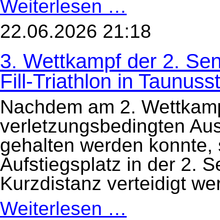
Weiterlesen …
erfolgreich
beim
34.
22.06.2026 21:18
Mühlchen-
Triathlon
am
3. Wettkampf der 2. Sen
21.
Juni
in
Fill-Triathlon in Taunus
Arheilgen
Nachdem am 2. Wettkampft
verletzungsbedingten Ausf
gehalten werden konnte, s
Aufstiegsplatz in der 2. S
Kurzdistanz verteidigt we
Weiterlesen …
3.
Wettkampf
der