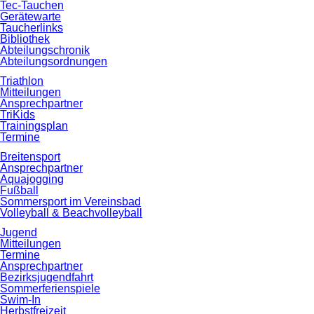
Tec-Tauchen
Gerätewarte
Taucherlinks
Bibliothek
Abteilungschronik
Abteilungsordnungen
Triathlon
Mitteilungen
Ansprechpartner
TriKids
Trainingsplan
Termine
Breitensport
Ansprechpartner
Aquajogging
Fußball
Sommersport im Vereinsbad
Volleyball & Beachvolleyball
Jugend
Mitteilungen
Termine
Ansprechpartner
Bezirksjugendfahrt
Sommerferienspiele
Swim-In
Herbstfreizeit