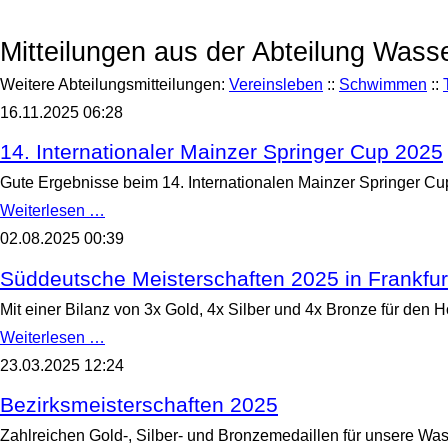
Mitteilungen aus der Abteilung Wass
Weitere Abteilungsmitteilungen:
Vereinsleben
::
Schwimmen
::
16.11.2025 06:28
14. Internationaler Mainzer Springer Cup 2025
Gute Ergebnisse beim 14. Internationalen Mainzer Springer Cu
14.
Weiterlesen …
Internationaler
02.08.2025 00:39
Mainzer
Springer
Cup
Süddeutsche Meisterschaften 2025 in Frankfur
2025
Mit einer Bilanz von 3x Gold, 4x Silber und 4x Bronze für den 
Süddeutsche
Weiterlesen …
Meisterschaften
23.03.2025 12:24
2025
in
Frankfurt
Bezirksmeisterschaften 2025
Zahlreichen Gold-, Silber- und Bronzemedaillen für unsere Was