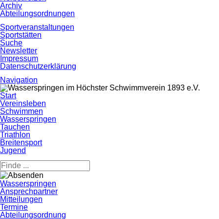
Archiv
Abteilungsordnungen
Sportveranstaltungen
Sportstätten
Suche
Newsletter
Impressum
Datenschutzerklärung
Navigation
Navigation
Start
überspringen
Vereinsleben
Schwimmen
Wasserspringen
Tauchen
Triathlon
Breitensport
Jugend
Navigation
Wasserspringen
überspringen
Ansprechpartner
Mitteilungen
Termine
Abteilungsordnung