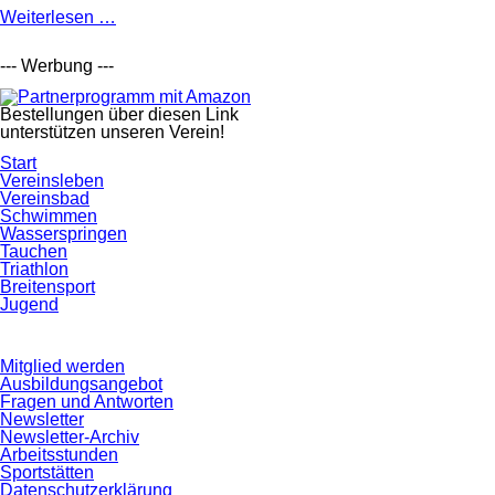
Bezirksmeisterschaften
Weiterlesen …
2025
--- Werbung ---
Bestellungen über diesen Link
unterstützen unseren Verein!
Navigation
Start
überspringen
Vereinsleben
Vereinsbad
Schwimmen
Wasserspringen
Tauchen
Triathlon
Breitensport
Jugend
Navigation
Mitglied werden
überspringen
Ausbildungsangebot
Fragen und Antworten
Newsletter
Newsletter-Archiv
Arbeitsstunden
Sportstätten
Datenschutzerklärung