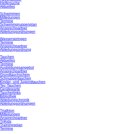
Helfersuche
Aktuelles
Schwimmen
Mitteilungen
Termine
Schwimmgruppenplan
Ansprechpartner
Abteilungsordnungen
Wasserspringen
Termine
Ansprechpartner
Abteilungsordnung
Tauchen
Aktuelles
Termine
Ausbildungsangebot
Ansprechpartner
Grundtauchschein
Schnuppertauchen
Kinder- und Jugendtauchen
Tec-Tauchen
Gerätewarte
Taucherlinks
Bibliothek
Abteilungschronik
Abteilungsordnungen
Triathlon
Mitteilungen
Ansprechpartner
TriKids
Trainingsplan
Termine