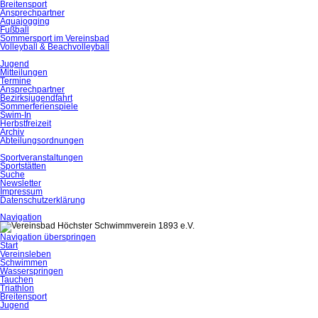
Breitensport
Ansprechpartner
Aquajogging
Fußball
Sommersport im Vereinsbad
Volleyball & Beachvolleyball
Jugend
Mitteilungen
Termine
Ansprechpartner
Bezirksjugendfahrt
Sommerferienspiele
Swim-In
Herbstfreizeit
Archiv
Abteilungsordnungen
Sportveranstaltungen
Sportstätten
Suche
Newsletter
Impressum
Datenschutzerklärung
Navigation
Navigation überspringen
Start
Vereinsleben
Schwimmen
Wasserspringen
Tauchen
Triathlon
Breitensport
Jugend