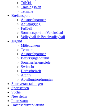
TriKids
Trainingsplan
Termine
Breitensport
Ansprechpartner
Aquajogging
Fußball
Sommersport im Vereinsbad
Volleyball & Beachvolleyball
Jugend
Mitteilungen
Termine
Ansprechpartner
Bezirksjugendfahrt
Sommerferienspiele
Swim-In
Herbstfreizeit
Archiv
Abteilungsordnungen
Sportveranstaltungen
Sportstätten
Suche
Newsletter
Impressum
Datenschutzerklärung