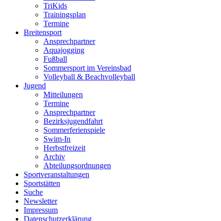
TriKids
Trainingsplan
Termine
Breitensport
Ansprechpartner
Aquajogging
Fußball
Sommersport im Vereinsbad
Volleyball & Beachvolleyball
Jugend
Mitteilungen
Termine
Ansprechpartner
Bezirksjugendfahrt
Sommerferienspiele
Swim-In
Herbstfreizeit
Archiv
Abteilungsordnungen
Sportveranstaltungen
Sportstätten
Suche
Newsletter
Impressum
Datenschutzerklärung