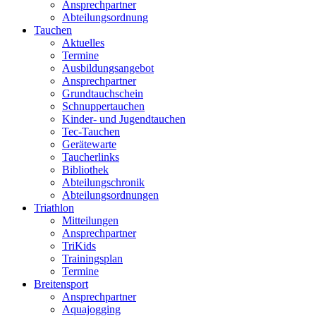
Ansprechpartner
Abteilungsordnung
Tauchen
Aktuelles
Termine
Ausbildungsangebot
Ansprechpartner
Grundtauchschein
Schnuppertauchen
Kinder- und Jugendtauchen
Tec-Tauchen
Gerätewarte
Taucherlinks
Bibliothek
Abteilungschronik
Abteilungsordnungen
Triathlon
Mitteilungen
Ansprechpartner
TriKids
Trainingsplan
Termine
Breitensport
Ansprechpartner
Aquajogging