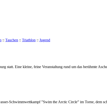
n
::
Tauchen
::
Triathlon
::
Jugend
urg statt. Eine kleine, feine Veranstaltung rund um das berühmte Asch
eiwasser-Schwimmwettkampf ”Swim the Arctic Circle” im Torne, dem schw