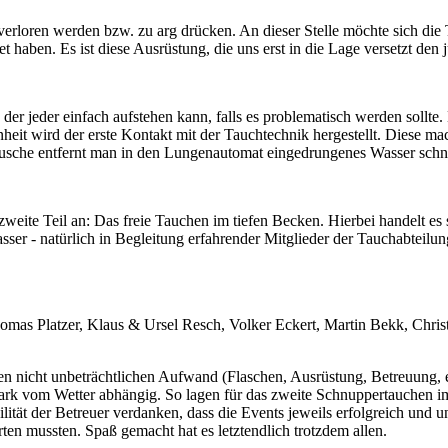
verloren werden bzw. zu arg drücken. An dieser Stelle möchte sich die 
haben. Es ist diese Ausrüstung, die uns erst in die Lage versetzt den
er jeder einfach aufstehen kann, falls es problematisch werden sollte.
nheit wird der erste Kontakt mit der Tauchtechnik hergestellt. Diese m
tdusche entfernt man in den Lungenautomat eingedrungenes Wasser schn
r zweite Teil an: Das freie Tauchen im tiefen Becken. Hierbei handelt 
ser - natürlich in Begleitung erfahrender Mitglieder der Tauchabteilu
as Platzer, Klaus & Ursel Resch, Volker Eckert, Martin Bekk, Christi
n nicht unbeträchtlichen Aufwand (Flaschen, Ausrüstung, Betreuung, e
k vom Wetter abhängig. So lagen für das zweite Schnuppertauchen im 
lität der Betreuer verdanken, dass die Events jeweils erfolgreich und u
ten mussten. Spaß gemacht hat es letztendlich trotzdem allen.