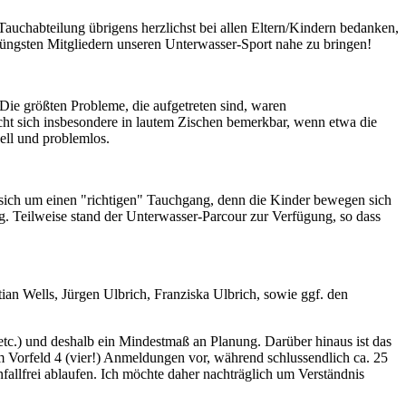
Tauchabteilung übrigens herzlichst bei allen Eltern/Kindern bedanken,
 jüngsten Mitgliedern unseren Unterwasser-Sport nahe zu bringen!
 Die größten Probleme, die aufgetreten sind, waren
acht sich insbesondere in lautem Zischen bemerkbar, wenn etwa die
ell und problemlos.
es sich um einen "richtigen" Tauchgang, denn die Kinder bewegen sich
ng. Teilweise stand der Unterwasser-Parcour zur Verfügung, so dass
an Wells, Jürgen Ulbrich, Franziska Ulbrich, sowie ggf. den
tc.) und deshalb ein Mindestmaß an Planung. Darüber hinaus ist das
Vorfeld 4 (vier!) Anmeldungen vor, während schlussendlich ca. 25
nfallfrei ablaufen. Ich möchte daher nachträglich um Verständnis