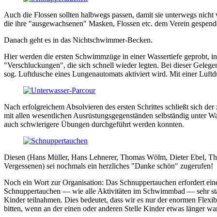
Auch die Flossen sollten halbwegs passen, damit sie unterwegs nicht 
die ihre "ausgewachsenen" Masken, Flossen etc. dem Verein gespendet 
Danach geht es in das Nichtschwimmer-Becken.
Hier werden die ersten Schwimmzüge in einer Wassertiefe geprobt, in d
"Verschluckungen", die sich schnell wieder legten. Bei dieser Gelege
sog. Luftdusche eines Lungenautomats aktiviert wird. Mit einer Luf
Nach erfolgreichem Absolvieren des ersten Schrittes schließt sich de
mit allen wesentlichen Ausrüstungsgegenständen selbständig unter Was
auch schwierigere Übungen durchgeführt werden konnten.
Diesen (Hans Müller, Hans Lehnerer, Thomas Wölm, Dieter Ebel, Thom
Vergessenen) sei nochmals ein herzliches "Danke schön" zugerufen!
Noch ein Wort zur Organisation: Das Schnuppertauchen erfordert eine
Schnuppertauchen — wie alle Aktivitäten im Schwimmbad — sehr star
Kinder teilnahmen. Dies bedeutet, dass wir es nur der enormen Flexibi
bitten, wenn an der einen oder anderen Stelle Kinder etwas länger war