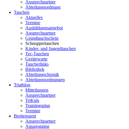
Ansprechpartner
Abteilungsordnung
Tauchen
Aktuelles
Termine
Ausbildungsangebot
Ansprechpartner
Grundtauchschein
Schnuppertauchen
Kinder- und Jugendtauchen
Tec-Tauchen
Gerätewarte
Taucherlinks
Bibliothek
Abteilungschronik
Abteilungsordnungen
Triathlon
Mitteilungen
Ansprechpartner
TriKids
Trainingsplan
Termine
Breitensport
Ansprechpartner
Aquajogging