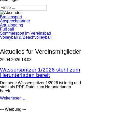
Navigation
Breitensport
überspringen
Ansprechpartner
Aquajogging
Fußball
Sommersport im Vereinsbad
Volleyball & Beachvolleyball
Aktuelles für Vereinsmitglieder
20.04.2026 18:03
Wasserspritzer 1/2026 steht zum
Herunterladen bereit
Der neue Wasserspritzer 1/2026 ist fertig und
steht als PDF-Datei zum Herunterladen
bereit.
Wasserspritzer
Weiterlesen …
1/2026
steht
--- Werbung ---
zum