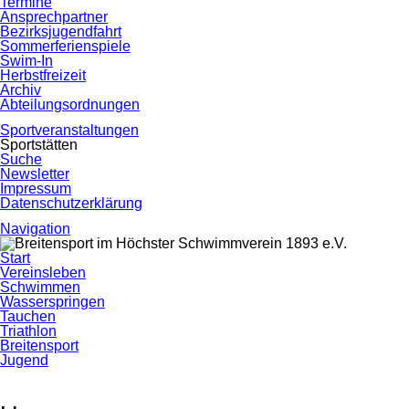
Termine
Ansprechpartner
Bezirksjugendfahrt
Sommerferienspiele
Swim-In
Herbstfreizeit
Archiv
Abteilungsordnungen
Sportveranstaltungen
Sportstätten
Suche
Newsletter
Impressum
Datenschutzerklärung
Navigation
Navigation
Start
überspringen
Vereinsleben
Schwimmen
Wasserspringen
Tauchen
Triathlon
Breitensport
Jugend