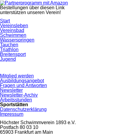
Herunterladen
bereit
Bestellungen über diesen Link
unterstützen unseren Verein!
Navigation
Start
überspringen
Vereinsleben
Vereinsbad
Schwimmen
Wasserspringen
Tauchen
Triathlon
Breitensport
Jugend
Navigation
Mitglied werden
überspringen
Ausbildungsangebot
Fragen und Antworten
Newsletter
Newsletter-Archiv
Arbeitsstunden
Sportstätten
Datenschutzerklärung
Impressum
Höchster Schwimmverein 1893 e.V.
Postfach 80 03 10
65903 Frankfurt am Main