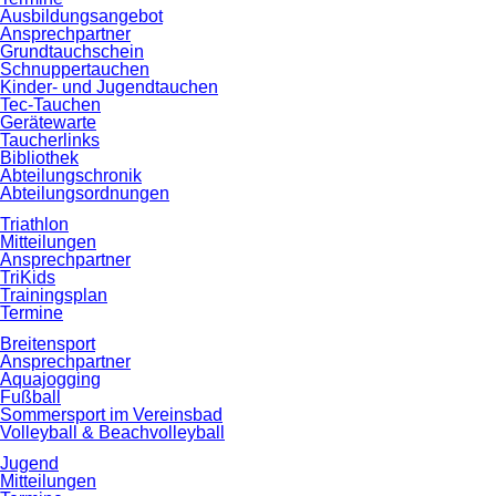
Ausbildungsangebot
Ansprechpartner
Grundtauchschein
Schnuppertauchen
Kinder- und Jugendtauchen
Tec-Tauchen
Gerätewarte
Taucherlinks
Bibliothek
Abteilungschronik
Abteilungsordnungen
Triathlon
Mitteilungen
Ansprechpartner
TriKids
Trainingsplan
Termine
Breitensport
Ansprechpartner
Aquajogging
Fußball
Sommersport im Vereinsbad
Volleyball & Beachvolleyball
Jugend
Mitteilungen