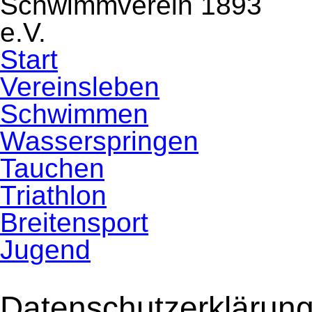
Navigation
Start
überspringen
Vereinsleben
Schwimmen
Wasserspringen
Tauchen
Triathlon
Breitensport
Jugend
Datenschutzerklärun