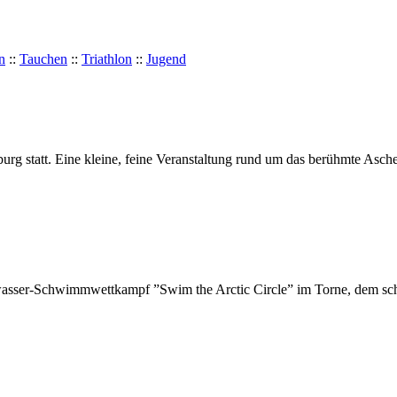
n
::
Tauchen
::
Triathlon
::
Jugend
urg statt. Eine kleine, feine Veranstaltung rund um das berühmte Asch
eiwasser-Schwimmwettkampf ”Swim the Arctic Circle” im Torne, dem schw