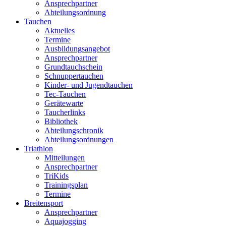
Ansprechpartner
Abteilungsordnung
Tauchen
Aktuelles
Termine
Ausbildungsangebot
Ansprechpartner
Grundtauchschein
Schnuppertauchen
Kinder- und Jugendtauchen
Tec-Tauchen
Gerätewarte
Taucherlinks
Bibliothek
Abteilungschronik
Abteilungsordnungen
Triathlon
Mitteilungen
Ansprechpartner
TriKids
Trainingsplan
Termine
Breitensport
Ansprechpartner
Aquajogging