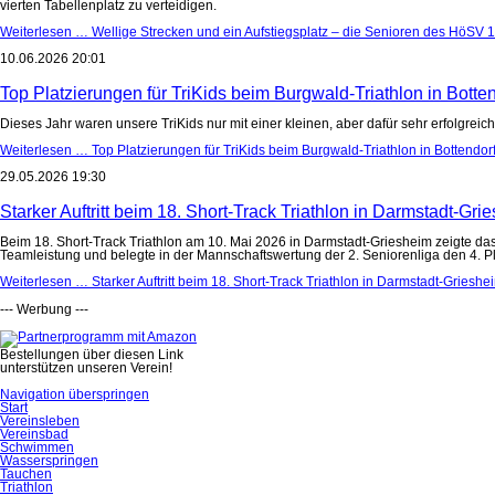
vierten Tabellenplatz zu verteidigen.
Weiterlesen …
Wellige Strecken und ein Aufstiegsplatz – die Senioren des HöSV 18
10.06.2026 20:01
Top Platzierungen für TriKids beim Burgwald-Triathlon in Botte
Dieses Jahr waren unsere TriKids nur mit einer kleinen, aber dafür sehr erfolgreic
Weiterlesen …
Top Platzierungen für TriKids beim Burgwald-Triathlon in Bottendor
29.05.2026 19:30
Starker Auftritt beim 18. Short-Track Triathlon in Darmstadt-Gri
Beim 18. Short-Track Triathlon am 10. Mai 2026 in Darmstadt-Griesheim zeigte
Teamleistung und belegte in der Mannschaftswertung der 2. Seniorenliga den 4. Pla
Weiterlesen …
Starker Auftritt beim 18. Short-Track Triathlon in Darmstadt-Grieshe
--- Werbung ---
Bestellungen über diesen Link
unterstützen unseren Verein!
Navigation überspringen
Start
Vereinsleben
Vereinsbad
Schwimmen
Wasserspringen
Tauchen
Triathlon