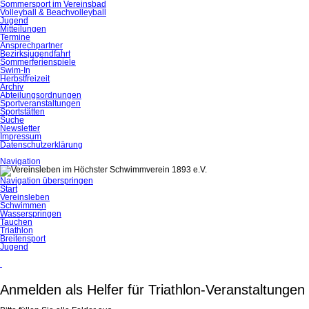
Sommersport im Vereinsbad
Volleyball & Beachvolleyball
Jugend
Mitteilungen
Termine
Ansprechpartner
Bezirksjugendfahrt
Sommerferienspiele
Swim-In
Herbstfreizeit
Archiv
Abteilungsordnungen
Sportveranstaltungen
Sportstätten
Suche
Newsletter
Impressum
Datenschutzerklärung
Navigation
Navigation überspringen
Start
Vereinsleben
Schwimmen
Wasserspringen
Tauchen
Triathlon
Breitensport
Jugend
Anmelden als Helfer für Triathlon-Veranstaltungen