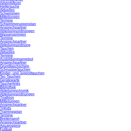
Adventsfeuer
Helfersuche
Aktuelles
Schwimmen
Mitteilungen
Termine
Schwimmgruppenplan
Ansprechpartner
Abteilungsordnungen
Wasserspringen
Termine
Ansprechpartner
Abteilungsordnung
Tauchen
Aktuelles
Termine
Ausbildungsangebot
Ansprechpartner
Grundtauchschein
Schnuppertauchen
Kinder- und Jugendtauchen
Tec-Tauchen
Gerätewarte
Taucherlinks
Bibliothek
Abteilungschronik
Abteilungsordnungen
Triathlon
Mitteilungen
Ansprechpartner
TriKids
Trainingsplan
Termine
Breitensport
Ansprechpartner
Aquajogging
Fußball