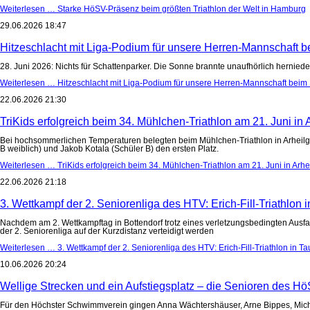
Weiterlesen …
Starke HöSV-Präsenz beim größten Triathlon der Welt in Hamburg
29.06.2026 18:47
Hitzeschlacht mit Liga-Podium für unsere Herren-Mannschaft 
28. Juni 2026: Nichts für Schattenparker. Die Sonne brannte unaufhörlich herniede
Weiterlesen …
Hitzeschlacht mit Liga-Podium für unsere Herren-Mannschaft beim
22.06.2026 21:30
TriKids erfolgreich beim 34. Mühlchen-Triathlon am 21. Juni in 
Bei hochsommerlichen Temperaturen belegten beim Mühlchen-Triathlon in Arheilgen
B weiblich) und Jakob Kotala (Schüler B) den ersten Platz.
Weiterlesen …
TriKids erfolgreich beim 34. Mühlchen-Triathlon am 21. Juni in Arhe
22.06.2026 21:18
3. Wettkampf der 2. Seniorenliga des HTV: Erich-Fill-Triathlon
Nachdem am 2. Wettkampftag in Bottendorf trotz eines verletzungsbedingten Ausfall
der 2. Seniorenliga auf der Kurzdistanz verteidigt werden
Weiterlesen …
3. Wettkampf der 2. Seniorenliga des HTV: Erich-Fill-Triathlon in T
10.06.2026 20:24
Wellige Strecken und ein Aufstiegsplatz – die Senioren des Hö
Für den Höchster Schwimmverein gingen Anna Wächtershäuser, Arne Bippes, Michael